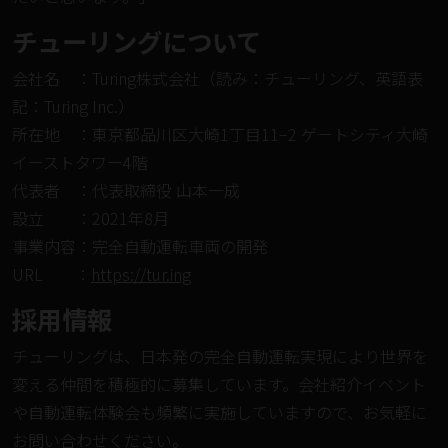
チューリングについて
会社名 ：Turing株式会社（読み：チューリング、英語表
記：Turing Inc.）
所在地 ：東京都品川区大崎1丁目11−2 ゲートシティ大崎
イーストタワー4階
代表者 ：代表取締役 ⼭本⼀成
設⽴ ：2021年8⽉
事業内容：完全自動運転車両の開発
URL ：
https://tur.ing
採⽤情報
チューリングは、日本発の完全自動運転実現により世界を
変える仲間を積極的に募集しています。会社紹介イベント
や自動運転体験会も頻繁に実施していますので、お気軽に
お問い合わせください。