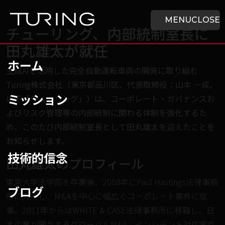
本文へ移動
ホーム
MENU
CLOSE
チューリング、内部統制室長に
田丸雄太が就任
ホーム
生成AIを活用した完全自動運転車両の開発に取り組む
Turing株式会社（東京都品川区、代表取締役：山本 一成、
ミッション
以下「チューリング」）は、コーポレート・ガバナンスお
よびリスク管理等の内部統制に関わる体制を強化するた
め、このたび内部統制室長として田丸雄太を迎えたことを
お知らせします。
技術的信念
田丸雄太のプロフィール
東京大学法学部を卒業後、2008年にPaul Hastings法律事務
ブログ
所に入所し、M&Aを中心に幅広くコーポレート案件に従
事。2011年からはWHITE & CASE法律事務所に移籍し、日
本企業が関与するグローバルM&A、インシデント対応案件