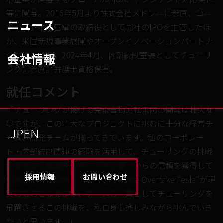
等に関与。2016年5月より株式会社メドレーに参画、コー
ニュース
ポレート本部管掌の取締役として同社のIPOを主管したほ
か、米国新規事業展開やオープンイノベーションパートナ
ーなどを歴任。2024年4月、内部統制室長としてチューリ
会社情報
ングに参画。弁護士資格保有。
就任コメント
「チューリングが掲げる完全自動運転車両の開発は壮大な
夢ですが、この壮大なプロジェクトに挑むに十分な経営チ
JP
EN
ーム、開発チームが揃ってきています。私のコーポレー
ト・内部統制関連の経験を活用して、チューリングの挑戦
がきちんと社会やステークホルダーからの信頼を獲得して
採用情報
お問い合わせ
いけるように尽力して参ります。”We Overtake Tesla”が現
実のものとなるよう、チームの一角としてチューリングを
飛躍させるこの挑戦を、私自身も楽しみながら挑んでいき
たいと思います。」