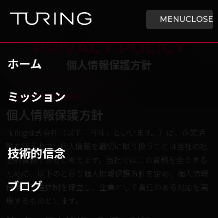
本文へ移動
ホーム
MENU
CLOSE
PRIVACY POLICY
ホーム
個人情報保護方針
ミッション
チューリング株式会社
/
個人情報保護方針
個人情報保護方針
Turing株式会社（以下「当社」といいます。）は、企業活
動を行う上で、個人情報を適切に取り扱うことは当社の社
技術的信念
会的責務であると考えます。当社ではこの責務を全うする
ために、以下のとおり個人情報保護方針を定め、個人情報
ブログ
保護の管理体制を確立し、企業として責任のある対応を実
現するものとします。