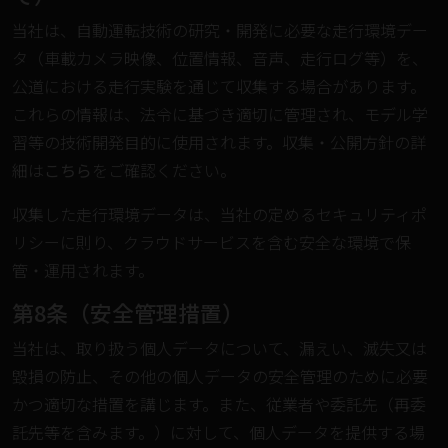
当社は、自動運転技術の研究・開発に必要な走行環境デー
タ（車載カメラ映像、位置情報、音声、走行ログ等）を、
公道における走行実験を通じて収集する場合があります。
これらの情報は、法令に基づき適切に管理され、モデル学
習等の技術開発目的に使用されます。収集・公開方針の詳
細は
こちら
をご確認ください。
収集した走行環境データは、当社の定めるセキュリティポ
リシーに則り、クラウドサービスを含む安全な環境で保
管・運用されます。
第8条（安全管理措置）
当社は、取り扱う個人データについて、漏えい、滅失又は
毀損の防止、その他の個人データの安全管理のために必要
かつ適切な措置を講じます。また、従業者や委託先（再委
託先等を含みます。）に対して、個人データを提供する場