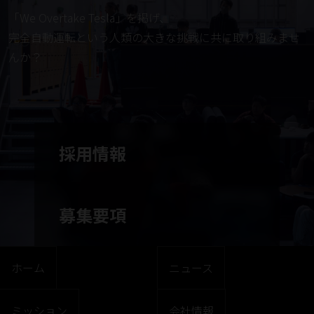
「We Overtake Tesla」を掲げ、
完全自動運転という人類の大きな挑戦に共に取り組みませ
んか？
採用情報
募集要項
ホーム
ニュース
ミッション
会社情報