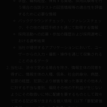
学歴、職務経歴、保有する資格、採用試験等を行
う場合の当該テストの回答情報等の適合性を評価
するために必要な情報
バックグラウンドチェック、リファレンスチェッ
ク、その他の確認手続きを通じて取得する情報
採用活動への応募・参加の履歴および採用選考に
おける選考結果
当社が提供するアプリケーションにおいて、ユー
ザーからの入力・撮影・操作を通じて収集される
ことのあるデータ
当社は、法令で定める場合を除き、情報主体の同意を
得ずに、情報主体の人種、信条、社会的身分、病歴、
犯罪の経歴、犯罪により被害を被った事実その他本人
に対する不当な差別、偏見その他の不利益が生じない
ようにその取扱いに特に配慮を要するものとして政令
で定める記述等が含まれる個人情報（以下「要配慮個