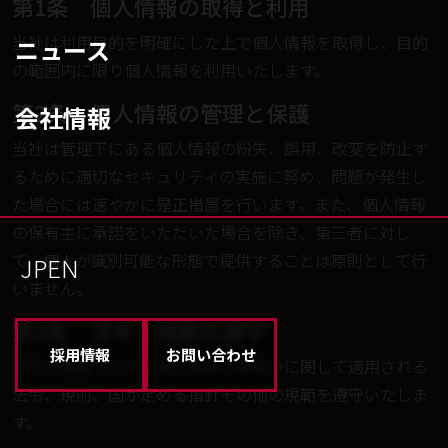
第1条 個人情報の取得と利用
当社は利用目的を明確にした上で個人情報を取得し、目的
ニュース
の範囲内に限り個人情報を利用いたします。
第2条 個人情報の管理と保護
会社情報
当社は管理下にある個人情報の紛失、誤用、改変を防止す
るために適切なセキュリティの実施に努め、問題が発生し
た場合には速やかに是正措置を行います。また、個人情報
の保有主に承諾をいただいた場合を除き、第三者に対し
て、個人が識別可能な形態で提供することは原則として行
JP
EN
いません。
第3条 法令・規範の遵守
採用情報
お問い合わせ
当社は管理下にある個人情報の取扱いに関して適用される
法令、規則、国が定める指針その他の規範を遵守いたしま
す。