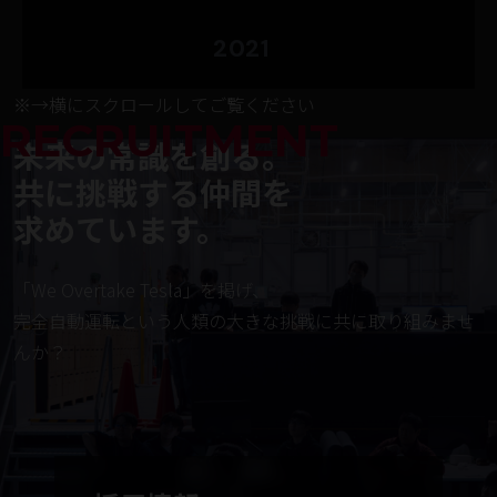
※→横にスクロールしてご覧ください
RECRUITMENT
未来の常識を創る。
共に挑戦する仲間を
求めています。
「We Overtake Tesla」を掲げ、
完全自動運転という人類の大きな挑戦に共に取り組みませ
んか？