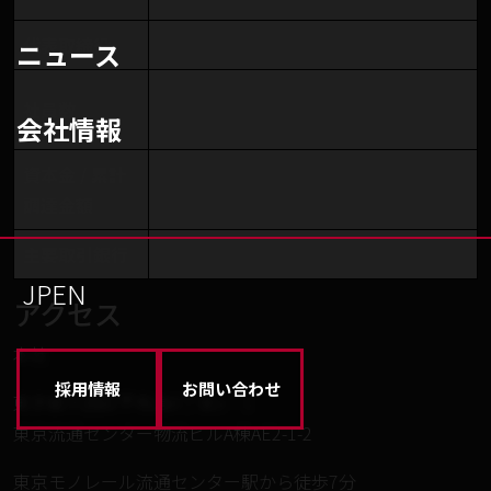
代表取締役
山本 一成
ニュース
98名（役員・正社員81名、インター
社員数
会社情報
ン・有期雇用17名）
資本金 /
累計
3000万円 /
365億円（株式：235億円 /
調達金額
融資130億円）
主要取引銀行
みずほ銀行
JP
EN
アクセス
本社
採用情報
お問い合わせ
東京都大田区平和島6丁目1ー1
東京流通センター物流ビルA棟AE2-1-2
東京モノレール流通センター駅から徒歩7分