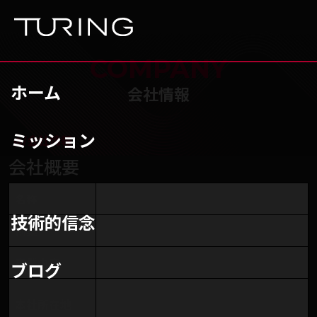
本文へ移動
ホーム
COMPANY
ホーム
会社情報
ミッション
チューリング株式会社
/
会社情報
会社概要
名称
Turing株式会社
技術的信念
創業
2021年8月20日
事業内容
完全自動運転システムの開発
ブログ
東京都大田区平和島6丁目1ー1
本社所在地
東京流通センター物流ビルA棟AE2-1-2