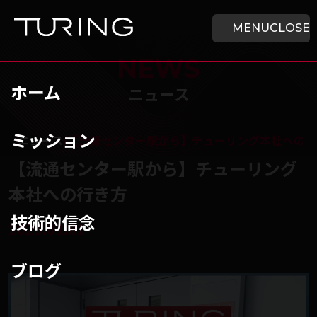
本文へ移動
ホーム
MENU
CLOSE
NEWS
ホーム
ニュース
ミッション
チューリング株式会社
/
ニュース
/
【流通センター駅から】チューリング本社への行
【流通センター駅から】チューリング
本社への行き方
技術的信念
2025.01.01
ブログ