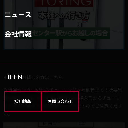
ニュース
会社情報
JP
EN
※お車でお越しの方は
こちら
※流通センター駅からチューリング本社到着までの所要時
間は約7～8分になります。物流ビルA棟入口からチューリ
採用情報
お問い合わせ
ング本社到着まではお時間がかかりますのでご注意くださ
い。