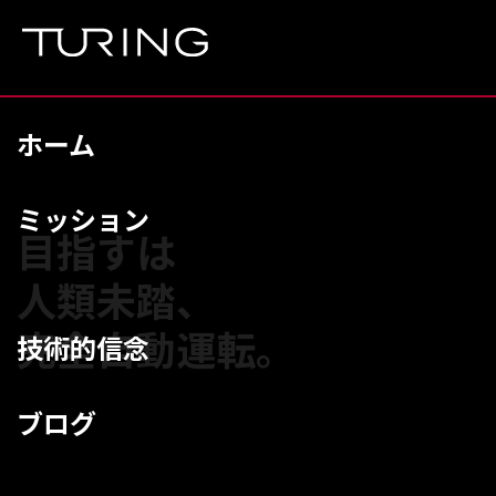
本文へ移動
ホーム
ミッション
目指すは
人類未踏、
完全自動運転。
技術的信念
ブログ