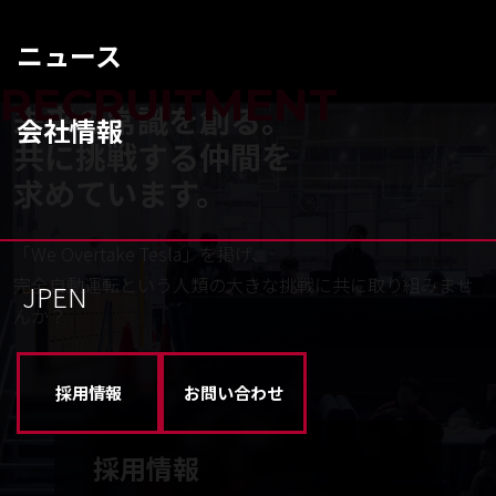
ニュース
RECRUITMENT
未来の常識を創る。
会社情報
共に挑戦する仲間を
求めています。
「We Overtake Tesla」を掲げ、
完全自動運転という人類の大きな挑戦に共に取り組みませ
JP
EN
んか？
採用情報
お問い合わせ
採用情報