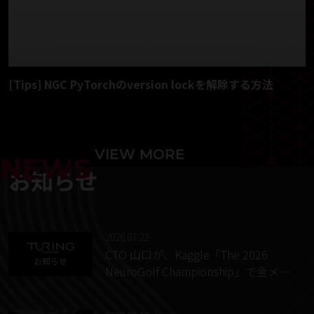
[Tips] NGC PyTorchのversion lockを解除する方法
VIEW MORE
NEWS
お知らせ
2026.07.22
CTO 山口が、Kaggle「The 2026
NeuroGolf Championship」で金メダ
ルを獲得