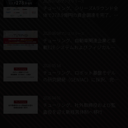
2026.07.06
プレスリリース
チューリング、シリーズAラウンド全
体で278.9億円の資金調達を完了、エ
クステンションラウンドで126.2億円
の資金調達を実施
2026.06.04
プレスリリース
チューリング、自動車関連企業と車
載E2Eシステムおよびフィジカル基
盤モデルの共同研究を開始、経済産
業省・NEDOが推進する「GENIAC」
2026.05.14
事業の一環として推進
チューリング、ロボット基盤モデル
の研究開発（GENIAC）に採択、完全
自動運転に向けたフィジカル基盤モ
デルの開発と車載E2Eシステムの実
2026.04.01
装を推進
チューリング、社外取締役および監
査役を迎え新経営体制へ移行