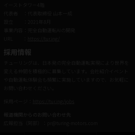
イーストタワー4階
代表者 ：代表取締役 ⼭本⼀成
設⽴ ：2021年8⽉
事業内容：完全自動運転AIの開発
URL ：
https://tur.ing/
採⽤情報
チューリングは、日本発の完全自動運転実現により世界を
変える仲間を積極的に募集しています。会社紹介イベント
や自動運転体験会も頻繁に実施していますので、お気軽に
お問い合わせください。
採⽤ページ：
https://tur.ing/jobs
報道機関からのお問い合わせ先
広報担当（阿部）：pr@turing-motors.com