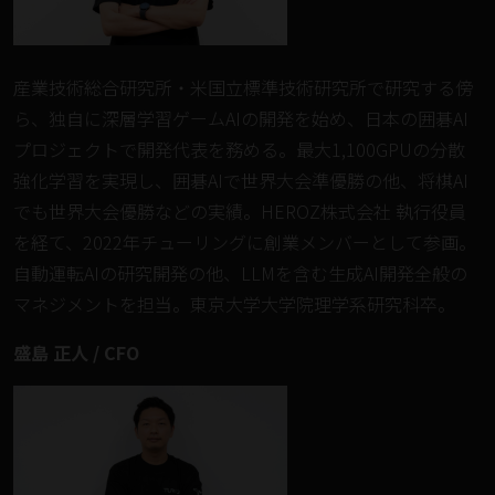
産業技術総合研究所・米国立標準技術研究所で研究する傍
ら、独自に深層学習ゲームAIの開発を始め、日本の囲碁AI
プロジェクトで開発代表を務める。最大1,100GPUの分散
強化学習を実現し、囲碁AIで世界大会準優勝の他、将棋AI
でも世界大会優勝などの実績。HEROZ株式会社 執行役員
を経て、2022年チューリングに創業メンバーとして参画。
自動運転AIの研究開発の他、LLMを含む生成AI開発全般の
マネジメントを担当。東京大学大学院理学系研究科卒。
盛島 正人 / CFO