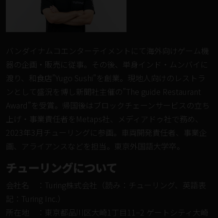
バンダイナムコエンターテイメントにて海外向けゲーム機
器の企画・販売に従事。その後、単身インド・ムンバイに
渡り、和食店”Yugo Sushi”を創業。現地人向けのレストラ
ンとして盛況を博し新聞社主催の”The guide Restaurant
Award”を受賞。帰国後はブロックチェーンサービスの立ち
上げ・事業責任者をMetaps社、メディアドゥ社で務め、
2023年3月チューリングに参画。車両開発責任者、事業企
画、アライアンスなどを担当。東京外国語大学卒。
チューリングについて
会社名 ：Turing株式会社（読み：チューリング、英語表
記：Turing Inc.）
所在地 ：東京都品川区大崎1丁目11−2 ゲートシティ大崎