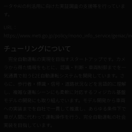
ータやAIの利活用に向けた実証調査の支援等を行っていま
す。
URL：
https://www.meti.go.jp/policy/mono_info_service/geniac/i
チューリングについて
完全自動運転の実現を目指すスタートアップです。カメ
ラから得た情報をもとに、認識・判断・車両制御までを一
気通貫で担うE2E自動運転システムを開発しています。さ
らに、歩行者・標識・信号・道路状況などを言語的に理解
し、複雑な運転シーンにも柔軟に対応するフィジカル基盤
モデルの開発にも取り組んでいます。モデル開発から車両
への実装までを自社で一貫して推進し、あらゆる条件下で
車が人間に代わって運転操作を行う、完全自動運転の社会
実装を目指しています。