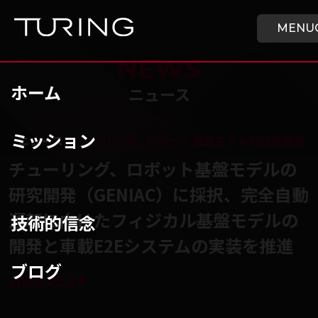
本文へ移動
ホーム
MENU
NEWS
ホーム
ニュース
ミッション
チューリング株式会社
/
ニュース
/
チューリング、ロボット基盤モデルの研究開発（G
チューリング、ロボット基盤モデルの
研究開発（GENIAC）に採択、完全自動
運転に向けたフィジカル基盤モデルの
技術的信念
開発と車載E2Eシステムの実装を推進
ブログ
2026.05.14