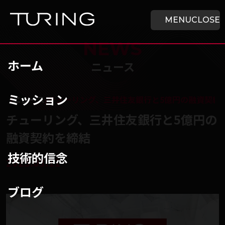
本文へ移動
ホーム
MENU
CLOSE
NEWS
ホーム
ニュース
ミッション
チューリング株式会社
/
ニュース
/
チューリング、三井住友銀行と5億円の融資契約
チューリング、三井住友銀行と5億円の
融資契約を締結
技術的信念
2025.03.11
ブログ