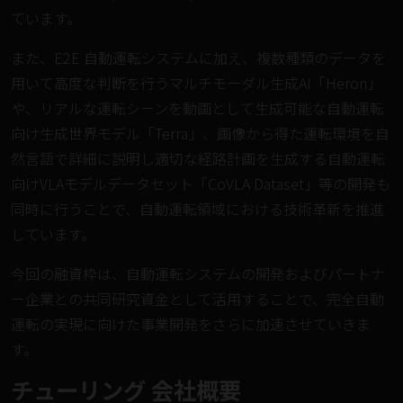
ています。
また、E2E 自動運転システムに加え、複数種類のデータを
用いて高度な判断を行うマルチモーダル生成AI「
Heron
」
や、リアルな運転シーンを動画として生成可能な自動運転
向け生成世界モデル「
Terra
」、画像から得た運転環境を自
然言語で詳細に説明し適切な経路計画を生成する自動運転
向けVLAモデルデータセット「
CoVLA Dataset
」等の開発も
同時に行うことで、自動運転領域における技術革新を推進
しています。
今回の融資枠は、自動運転システムの開発およびパートナ
ー企業との共同研究資金として活用することで、完全自動
運転の実現に向けた事業開発をさらに加速させていきま
す。
チューリング 会社概要