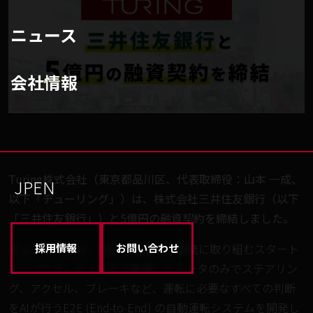
ニュース
会社情報
Turing株式会社（東京都品川区、代表取締役：山本 一成、
JP
EN
以下「チューリング」）は、株式会社三井住友銀行（以下
「三井住友銀行」）と5億円の融資契約を締結しました。
採用情報
お問い合わせ
チューリングは、完全自動運転の開発に取り組むスタート
アップです。カメラから取得したデータのみでステアリン
グ、アクセル、ブレーキなど、運転に必要なすべての判断
をAIが行うE2E (End-to-End) の自動運転システムを開発し