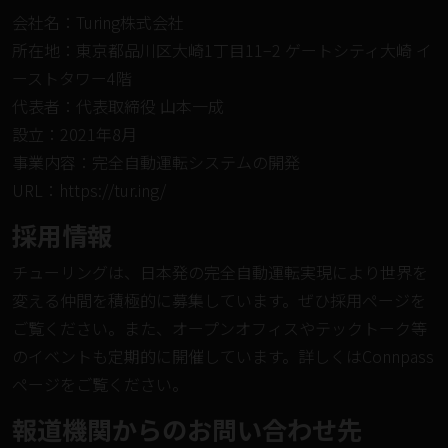
会社名：Turing株式会社
所在地：東京都品川区大崎1丁目11−2 ゲートシティ大崎 イ
ーストタワー4階
代表者：代表取締役 山本一成
設立：2021年8月
事業内容：完全自動運転システムの開発
URL：
https://tur.ing/
採⽤情報
チューリングは、日本発の完全自動運転実現により世界を
変える仲間を積極的に募集しています。ぜひ
採用ページ
を
ご覧ください。また、オープンオフィスやテックトーク等
のイベントも定期的に開催しています。詳しくは
Connpass
ページ
をご覧ください。
報道機関からのお問い合わせ先