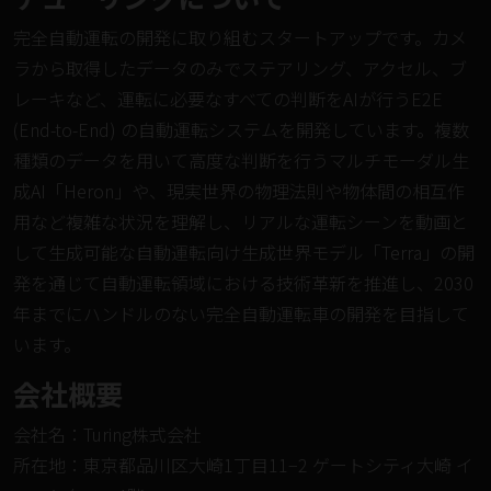
完全自動運転の開発に取り組むスタートアップです。カメ
ラから取得したデータのみでステアリング、アクセル、ブ
レーキなど、運転に必要なすべての判断をAIが行うE2E
(End-to-End) の自動運転システムを開発しています。複数
種類のデータを用いて高度な判断を行うマルチモーダル生
成AI「
Heron
」や、現実世界の物理法則や物体間の相互作
用など複雑な状況を理解し、リアルな運転シーンを動画と
して生成可能な自動運転向け生成世界モデル「
Terra
」の開
発を通じて自動運転領域における技術革新を推進し、2030
年までにハンドルのない完全自動運転車の開発を目指して
います。
会社概要
会社名：Turing株式会社
所在地：東京都品川区大崎1丁目11−2 ゲートシティ大崎 イ