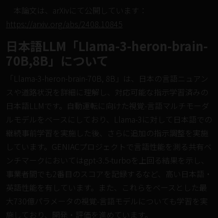
本論文は、arXivにて公開しています：
https://arxiv.org/abs/2408.10845
日本語LLM「LIama-3-heron-brain-
70B,8B」について
「Llama-3-heron-brain-70B, 8B」は、日本の言語ニュアン
スや道路状況を詳細に理解し、対応可能な指示学習済みの
日本語LLMです。自動運転に向けた視覚-言語マルチモーダ
ルモデルをベースにしており、Llama-3に対して日本語での
継続事前学習を実施した後、さらに追加の指示調整を実施
しています。GENIACプロジェクトで言語性能を測る共有ベ
ンチマークにおいてはgpt-3.5-turboを上回る結果を示し、
事業者間でも2番目のスコアを記録するなど、高い日本語・
英語性能を有しています。また、これらをベースとした最
大730億パラメータの視覚-言語モデルについても学習を実
施しており、開発・評価を進めています。