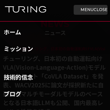
本文へ移動
ホーム
MENU
CLOSE
NEWS
ホーム
ニュース
ミッション
チューリング株式会社
/
ニュース
/
チューリング、日本初の自動運転向けVLA(Visio
チューリング、日本初の自動運転向け
VLA(Vision-Language-Action)モデル
データセット「CoVLA Dataset」を発
技術的信念
表、WACV2025に論文が採択新たに自
ブログ
動運転マルチモーダルモデルのベース
となる日本語LLMも公開、国内最高レ