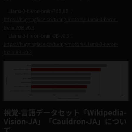
LIama-3-heron-brain-70B,8B：
https://huggingface.co/turing-motors/Llama-3-heron-
brain-70B-v0.3
Llama-3-heron-brain-8B-v0.3：
https://huggingface.co/turing-motors/Llama-3-heron-
brain-8B-v0.3
視覚-言語データセット「Wikipedia-
Vision-JA」「Cauldron-JA」につい
て