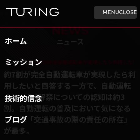
本文へ移動
ホーム
MENU
CLOSE
NEWS
ホーム
ニュース
ミッション
チューリング株式会社
/
ニュース
/
約7割が完全自動運転車が実現したら利用したい
約7割が完全自動運転車が実現したら利
用したいと回答する一方で、自動運転
のレベル4解禁についての認知は約3
技術的信念
割。自動運転の普及において気になる
ブログ
ことは「交通事故の際の責任の所在」
が最多。