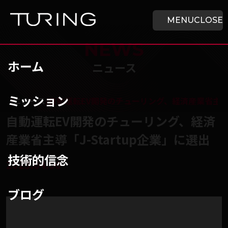
本文へ移動
ホーム
MENU
CLOSE
NEWS
ホーム
ニュース
ミッション
チューリング株式会社
/
ニュース
/
自動運転EV開発のチューリング、経済産業省主導「J
自動運転EV開発のチューリング、経済
産業省主導「J-Startup企業」に選出
技術的信念
2023.04.06
ブログ