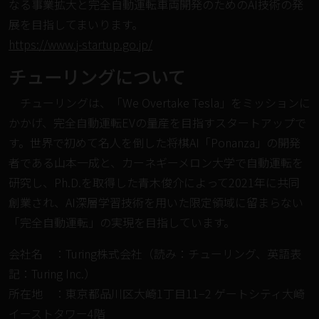
なる事業拡大と完全自動運転車両開発のためのAI技術の発
展を目指してまいります。
https://www.j-startup.go.jp/
チューリングについて
チューリングは、「We Overtake Tesla」をミッションに
かかげ、完全⾃動運転EVの量産を⽬指すスタートアップで
す。世界で初めて名人を倒した将棋AI「Ponanza」の開発
者である⼭本⼀成と、カーネギーメロン⼤学で自動運転を
研究し、Ph.D.を取得した⻘⽊俊介によって2021年に共同
創業され、AI深層学習技術を⽤いた限定領域に留まらない
「完全自動運転」の実現を目指しています。
会社名 ：Turing株式会社（読み：チューリング、英語表
記：Turing Inc.）
所在地 ：東京都品川区大崎1丁目11−2 ゲートシティ大崎
イーストタワー4階