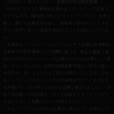
（JETRO）・新エネルギー・産業技術総合開発機構
（NEDO）とともに事務局を務めるスタートアップ支援プ
ログラムです。国内約1万社のスタートアップから、世界で
戦い、勝てる企業を生み出し、革新的な技術やビジネスモ
デルで世界に新しい価値を提供することを目的としていま
す。
実績あるベンチャーキャピタリストや 大企業の新事業担
当者等の外部有識者からの推薦に基づき、厳正な審査で選
ばれた50社のスタートアップ企業をJ-Startup企業として選
定。チューリングは、世界の自動車業界進出に向けた高い
技術力や、強いソフトウェア文化が根付いている点、それ
をバックアップするトップの人材採用ができている点など
を評価され、2023年のJ-Startup企業に選ばれました。「日
本でほぼ唯一の完成車メーカーを目指すスタートアップと
なるだろう」と推薦コメントを賜りました。
チューリングはJ-Startup企業の一員として、今後もさら