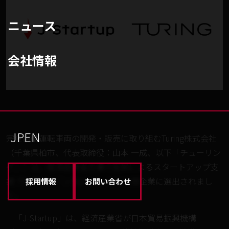
ニュース
会社情報
JP
EN
完全自動運転車両の開発・販売に取り組むTuring株式会社
（千葉県柏市、代表取締役：山本 一成、以下「チューリン
グ」）は、経済産業省主導の官民によるスタートアップ支
援プログラム「J-Startup」にて支援企業に選出されまし
採用情報
お問い合わせ
た。
「J-Startup」は、経済産業省が日本貿易振興機構