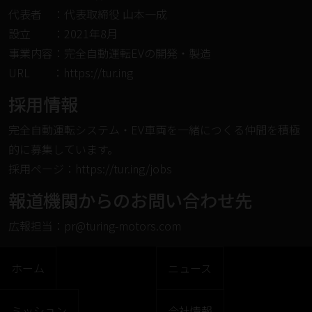
代表者 ：代表取締役 ⼭本⼀成
設⽴ ：2021年8⽉
事業内容：完全自動運転EVの開発・製造
URL ：
https://tur.ing
採⽤情報
完全⾃動運転システム・EV⾞両を⼀緒につくる仲間を積極
的に募集しています。
採⽤ページ：
https://tur.ing/jobs
報道機関からのお問い合わせ先
広報担当：pr@turing-motors.com
ホーム
ニュース
ミッション
会社情報