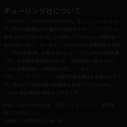
チューリング社について
TURINGは、「We Overtake Tesla」をミッションにかか
げ、完全⾃動運転EVの量産を⽬指すスタートアップです。
世界で初めて名人を倒した将棋AI「Ponanza」の開発者で
ある⼭本⼀成と、カーネギーメロン⼤学で自動運転を研究
し、Ph.D.を取得した⻘⽊俊介によって2021年に共同創業
され、AI深層学習技術を⽤いた、限定領域に留まらない
「完全自動運転」の実現を志向しています。
なお、シードラウンドで10億円の資金調達を実施済みです
が、自社での車両生産体制構築を見据えて2023年中にシリ
ーズAの資金調達を実施する予定です。
社名：TURING株式会社（読み：チューリング、英語表
記：TURING Inc.）
代表者：代表取締役 ⼭本⼀成