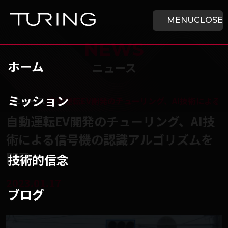
本文へ移動
ホーム
MENU
CLOSE
NEWS
ホーム
ニュース
ミッション
チューリング株式会社
/
ニュース
/
自動運転EV開発のチューリング、AI技術による
自動運転EV開発のチューリング、AI技
術による信号機の認識アルゴリズムを
開発
技術的信念
2023.01.17
ブログ