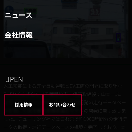
ニュース
会社情報
JP
EN
人工知能による完全自動運転とEV車両の開発に取り組む
TURING株式会社（千葉県柏市、代表取締役：山本一成、
以下「チューリング社」）は、自社開発の走行データベー
採用情報
お問い合わせ
スを用いた信号機の高精度識別モデルの開発に着手致しま
した。チューリング社ではこれまで約1000時間分の走行デ
ータの取得・走行データベースの構築を完了しており、本