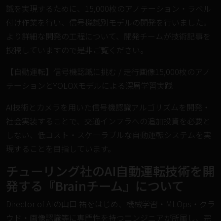
識を実現するために、15,000枚のアノテーション・ラベル
付け作業を行い、信号機識別モデルの開発を行いました。
より詳細な開発の工程について、開発チームが技術記事を
投稿していますので是非ご覧ください。
【自動運転】信号機認識に挑む / 走行画像15,000枚のアノ
テーションとYOLOXモデルによる深層学習実践
AI技術とカメラを用いた信号機認識アルゴリズムを開発・
社会実装することで、交通インフラへの追加投資を必要と
しない、低コスト・スケーラブルな自動運転システムを実
現することを目指しています。
チューリング社のAI自動運転技術を開
発する『Brainチーム』について
Director of AIの山口 祐をはじめ、機械学習・MLOps・クラ
ウド・画像認識等に専門性を持つエンジニアが所属し、完