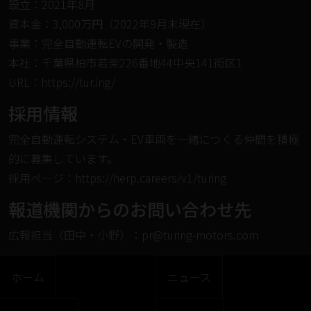
設⽴：2021年8⽉
資本⾦：3,000万円（2022年9⽉末現在）
事業：完全自動運転EVの開発・製造
本社：千葉県柏市若柴226番地44中央141街区1
URL：
https://tur.ing/
採⽤情報
完全⾃動運転システム・EV⾞両を⼀緒につくる仲間を積極
的に募集しています。
採⽤ページ：
https://herp.careers/v1/turing
報道機関からのお問い合わせ先
広報担当（田中・小野）：pr@turing-motors.com
ホーム
ニュース