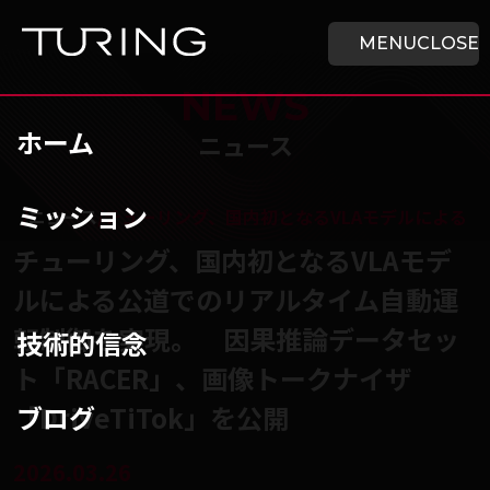
本文へ移動
ホーム
MENU
CLOSE
NEWS
ホーム
ニュース
ミッション
チューリング株式会社
/
ニュース
/
チューリング、国内初となるVLAモデルによる公道
チューリング、国内初となるVLAモデ
ルによる公道でのリアルタイム自動運
転制御を実現。 因果推論データセッ
技術的信念
ト「RACER」、画像トークナイザ
ブログ
「DriveTiTok」を公開
2026.03.26