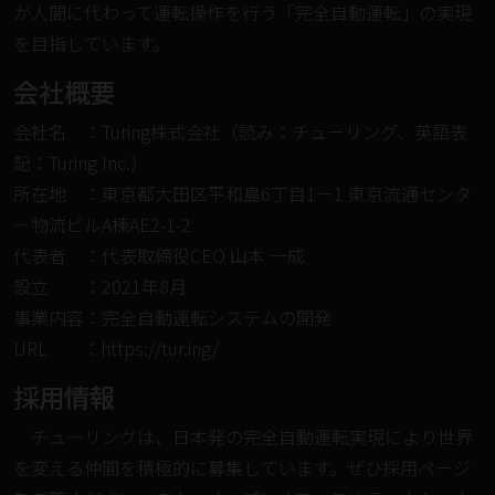
が人間に代わって運転操作を行う「完全自動運転」の実現
を目指しています。
会社概要
会社名 ：Turing株式会社（読み：チューリング、英語表
記：Turing Inc.）
所在地 ：東京都大田区平和島6丁目1ー1 東京流通センタ
ー物流ビルA棟AE2-1-2
代表者 ：代表取締役CEO 山本 一成
設⽴ ：2021年8⽉
事業内容：完全自動運転システムの開発
URL ：
https://tur.ing/
採⽤情報
チューリングは、日本発の完全自動運転実現により世界
を変える仲間を積極的に募集しています。ぜひ
採用ページ