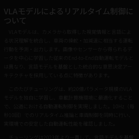
VLAモデルによるリアルタイム制御に
ついて
VLAモデルは、カメラから取得した視覚情報と言語によ
る状況理解を統合し、車両の操舵・加減速に相当する運転
行動を予測・出力します。画像やセンサーから得られるデ
ータを中心に学習した従来のEnd-to-End自動運転モデルと
は異なり、言語モデルを基盤とした統合的な意思決定アー
キテクチャを採用している点に特徴があります。
このたびチューリングは、約20億パラメータ規模のVLA
モデルを独自に学習し、車載計算機環境に最適化すること
で、公道における自動運転制御を実現しました。10Hz（毎
秒10回）でのリアルタイム推論と車両制御を同時に行い、
実環境での安定した自動運転性能を確認しました。
チューリングは2023年より一貫して、言語モデルを基盤