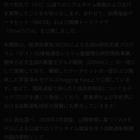
内で初めて（※1）公道でのリアルタイム制御および走行
を実現したことをお知らせします。あわせて、因果推論デ
ータセット「RACER」および画像トークナイザ
「DriveTiTok」を公開しました。
本開発は、経済産業省/NEDOによる生成AI研究支援プログ
ラム「ポスト5G情報通信システム基盤強化研究開発事業／
競争力ある生成AI基盤モデルの開発（GENIAC）」の一環と
して実施しており、構築したデータセットの一部および開
発した学習済みモデルはHugging Face上で公開していま
す。加えて、開発過程で得られた技術的知見についてもテ
ックブログを通じて発信しており、産業界および学術界に
おける自動運転技術の発展にも寄与していきます。
※1: 自社調べ、2026年3月調査、公開情報に基づくVLAモ
デルによる公道でのリアルタイム推論を伴う自動運転制御
の国内事例として