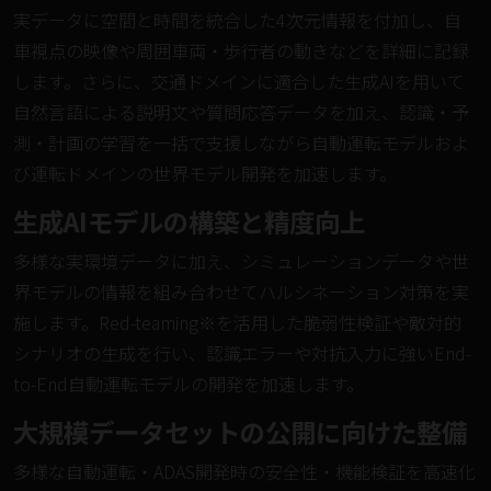
実データに空間と時間を統合した4次元情報を付加し、自
車視点の映像や周囲車両・歩行者の動きなどを詳細に記録
します。さらに、交通ドメインに適合した生成AIを用いて
自然言語による説明文や質問応答データを加え、認識・予
測・計画の学習を一括で支援しながら自動運転モデルおよ
び運転ドメインの世界モデル開発を加速します。
生成AIモデルの構築と精度向上
多様な実環境データに加え、シミュレーションデータや世
界モデルの情報を組み合わせてハルシネーション対策を実
施します。Red-teaming※を活用した脆弱性検証や敵対的
シナリオの生成を行い、認識エラーや対抗入力に強いEnd-
to-End自動運転モデルの開発を加速します。
大規模データセットの公開に向けた整備
多様な自動運転・ADAS開発時の安全性・機能検証を高速化