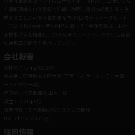
可能な自動運転向け生成世界モデル「
Terra
」、画像から得
た運転環境を自然言語で詳細に説明し適切な経路計画を生
成することが可能な自動運転向けVLAモデルデータセット
「
CoVLA Dataset
」等の開発を通じて自動運転領域におけ
る技術革新を推進し、2030年までにハンドルのない完全自
動運転車の開発を目指しています。
会社概要
会社名：Turing株式会社
所在地：東京都品川区大崎1丁目11−2 ゲートシティ大崎 イ
ーストタワー4階
代表者：代表取締役 山本一成
設立：2021年8月
事業内容：完全自動運転システムの開発
URL：
https://tur.ing/
採⽤情報