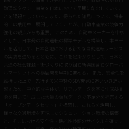
運転タクシーの事業化が先行している中、収益性のある自
動運転タクシー事業を日本において早期に創出していくこ
とを課題としている。また、得られた知見について、将来
的には乗用車に展開していくことが、自動車産業の競争力
強化の観点からも重要。 このため、自動車メーカーを中核
とした、日本発の自動運転の標準モデルを構築し、本モデ
ルを活用して、日本各地における新たな自動運転サービス
の実装を進めるとともに、これを足掛かりとして、日本と
共通の社会課題・街づくりに取り組む新興国含むグローバ
ルマーケットへの横展開を早期に進める。 また、安全性を
維持した上で、先行する米中勢のSDV開発に追いつき追い
越すため、中立的な主体が、リアルデータを基に生成AI技
術を用いて生成した大量の仮想データで不足分を補完する
「オープンデータセット」を構築し、これらを活用し、
様々な交通環境を再現したシミュレーション環境の構築
と、そこにおける安全性・機能性検証のサイクルを確立す