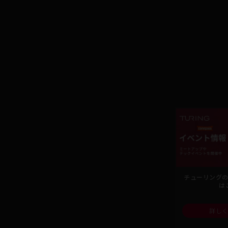
チューリング
は
詳し