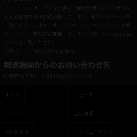
チューリングは、日本発の完全自動運転実現により世界を
変える仲間を積極的に募集しています。ぜひ
採用ページ
を
ご覧ください。また、オープンオフィスやテックトーク等
のイベントも定期的に開催しています。詳しくは
Connpass
ページ
をご覧ください。
採⽤ページ：
https://tur.ing/jobs
報道機関からのお問い合わせ先
広報担当(阿部)：
pr@turing-motors.com
ホーム
ニュース
ミッション
会社情報
技術的信念
カンパニーデック