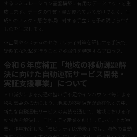
するシミュレーション基盤構築に有用なデータセットを生
成します。データの性質・量が優れているだけでなく、生
成AIのリスク・懸念事項に対する手立てを予め講じられた
ものを生成します。
※企業やシステムのセキュリティ対策を評価する手法で、
疑似的な攻撃を行うことで脆弱性を特定するプロセス。
令和６年度補正「地域の移動課題解
決に向けた自動運転サービス開発・
実証支援事業」について
人口減少による交通の担い手不足やインバウンド等による
移動需要の拡大により、地域の移動課題が顕在化する中、
新たな自動運転サービスの実装を通じて、地域における移
動課題を解決し、モビリティ産業を創出していくことが重
要。昨年策定した「モビリティDX戦略」では、海外の自動