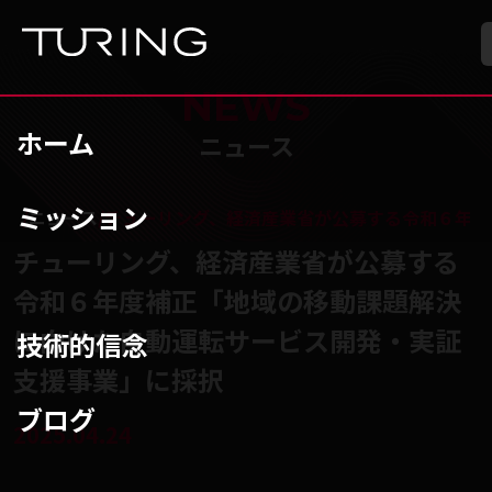
本文へ移動
ホーム
NEWS
ホーム
ニュース
ミッション
チューリング株式会社
/
ニュース
/
チューリング、経済産業省が公募する令和６年度
チューリング、経済産業省が公募する
令和６年度補正「地域の移動課題解決
に向けた自動運転サービス開発・実証
技術的信念
支援事業」に採択
ブログ
2025.04.24