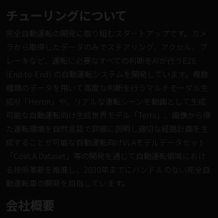
チューリングについて
完全自動運転の開発に取り組むスタートアップです。カメ
ラから取得したデータのみでステアリング、アクセル、ブ
レーキなど、運転に必要なすべての判断をAIが行うE2E
(End-to-End) の自動運転システムを開発しています。複数
種類のデータを用いて高度な判断を行うマルチモーダル生
成AI「
Heron
」や、リアルな運転シーンを動画として生成
可能な自動運転向け生成世界モデル「
Terra
」、画像から得
た運転環境を自然言語で詳細に説明し適切な経路計画を生
成することが可能な自動運転向けVLAモデルデータセット
「
CoVLA Dataset
」等の開発を通じて自動運転領域におけ
る技術革新を推進し、2030年までにハンドルのない完全自
動運転車の開発を目指しています。
会社概要