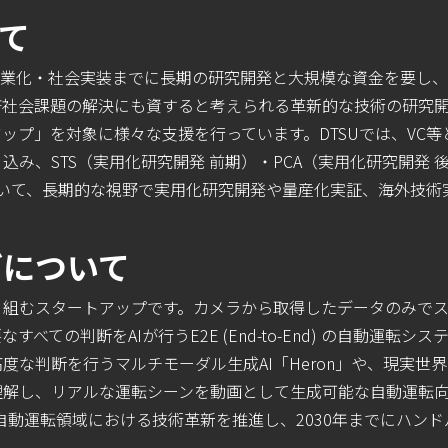
いて
事業化・社会実装までに長期の研究開発と大規模な資金を要し
済社会課題の解決にも資すると考えられる革新的な技術の研究
ップ」を対象に様々な支援を行っています。DTSUでは、VC
込み、STS（実用化研究開発 前期）・PCA（実用化研究開発 
おいて、長期的な視野で実用化研究開発や量産化実証、海外技術
グについて
り組むスタートアップです。カメラから取得したデータのみでス
べての判断をAIが行うE2E (End-to-End) の自動運転
度な判断を行うマルチモーダル生成AI「
Heron
」や、現実世界
理解し、リアルな運転シーンを動画として生成可能な自動運転
自動運転領域における技術革新を推進し、2030年までにハン