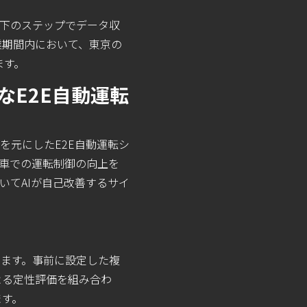
以下のステップでデータ収
業期間内において、東京の
ます。
なE2E自動運転
を元にしたE2E自動運転シ
実車での運転制御の向上を
いてAIが自己改善するサイ
ます。事前に設定した複
よる定性評価を組み合わ
ます。