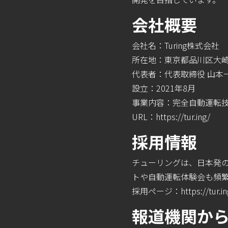
会社概要
会社名：Turing株式会社
所在地：東京都品川区大崎1
代表者：代表取締役 山本
設立：2021年8月
事業内容：完全自動運転
URL：
https://tur.ing/
採⽤情報
チューリングは、日本発
トや自動運転体験会も頻
採⽤ページ：
https://tur.i
報道機関か