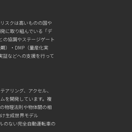
、リスクは高いものの国や
開発に取り組んでいる「デ
等との協調やステージゲート
後期）・DMP（量産化実
実証などへの支援を行って
テアリング、アクセル、
システムを開発しています。複
の物理法則や物体間の相
向け生成世界モデル
ドルのない完全自動運転車の