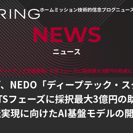
ホーム
ミッション
技術的信念
ブログ
ニュー
NEWS
ニュース
タートアップ支援事業」STSフェーズに採択最大3億円の助成
、NEDO「ディープテック・
TSフェーズに採択最大3億円の
実現に向けたAI基盤モデルの