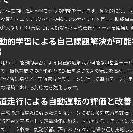
実現に向けたAI基盤モデルの開発を行います。具体的には、
ーク開発・エッジデバイス搭載までのサイクルを回し、助成事
介入なしに30 分間走行可能なE2E自動運転システムを開発し
動的学習による自己課題解決が可能
発
用いて、能動的学習による自己課題解決が可能なAI基盤モデル
て、仮想空間での操作能力の評価を通じてAIの精度を高め、
倣学習に基づき、不得意な運転シーンに対して追加データを用
々な環境における対応力を強化します。
公道走行による自動運転の評価と改善
、実際の運転環境に沿った様々なシーンにおける対応力を評価し
実行可否を基準とした定量評価に加え、人間が同乗することに
めたデータ収集、能動学習、評価のサイクルを繰り返し実施し