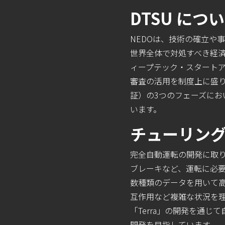
DTSU につ
NEDOは、技術の確立や
世界全体で対処すべき経
ィープテック・スタートア
審査の活用を制度上に盛り
証）の3つのフェーズに
います。
チューリン
完全自動運転の開発に取
ブレーキなど、運転に必要なす
数種類のデータを用いて高
互作用など複雑な状況を
「
Terra
」の開発を通じて
開発を目指しています。