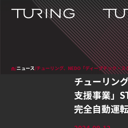
本文へ移動
ホーム
チューリング株式会社
/
ニュース
/
チューリング、NEDO「ディープテック・ス
チューリング
支援事業」S
完全自動運転
2024.09.12