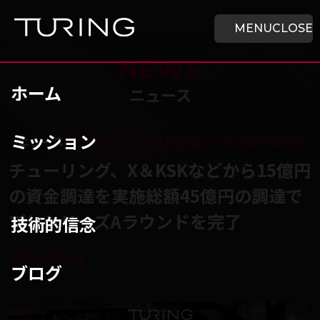
本文へ移動
ホーム
MENU
CLOSE
NEWS
ホーム
ニュース
ミッション
チューリング株式会社
/
ニュース
/
チューリング、X＆KSKなどから15億円の資金
チューリング、X＆KSKなどから15億円
の資金調達を実施総額45億円の調達で
プレシリーズAラウンドを完了
技術的信念
2024.07.01
ブログ