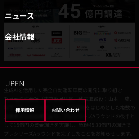
ニュース
会社情報
JP
EN
生成AIを活用した完全自動運転車両の開発に取り組む
Turing株式会社（東京都品川区、代表取締役：山本 一成、
以下「チューリング」）は、X＆KSKをはじめとした複数の
採用情報
お問い合わせ
投資家からの出資により、プレシリーズAラウンドの後半と
して15億円の資金調達を実施し、総額45.38億円の調達で
プレシリーズAラウンドを完了したことをお知らせします。