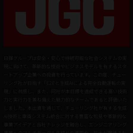
⽇揮グループは安全・安⼼で持続可能な社会システムの実
現に向けて、⾰新的な技術やビジネスモデルを有するスタ
ートアップ企業への投資を⾏っています。この度、チュー
リング社が目指す「E2Eと生成AIによる完全自動運転の実
現」に共感し、また、同社が本目標を達成できる高い技術
力と実行力を兼ね備えた魅力的なチームであると評価いた
しました。本出資を通じて、チューリング社が有する生成
AI技術と車両システム統合に対する豊富な知見や革新的な
事業アイデアと当社ナレッジを融合し、エンジニアリング
事業へのマルチモーダル生成AIの適用や、拡大が期待され