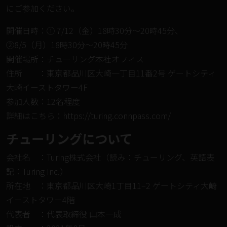
にご参加ください。
開催日時：① 7/12（金）18時30分〜20時45分、
②8/5（月）18時30分〜20時45分
開催場所：チューリング本社オフィス
住所 ：東京都品川区大崎一丁目11番2号 ゲートシティ
大崎イーストタワー4F
参加人数：12名程度
詳細はこちら：
https://turing.connpass.com/
チューリングについて
会社名 ：Turing株式会社（読み：チューリング、英語表
記：Turing Inc.）
所在地 ：東京都品川区大崎1丁目11−2 ゲートシティ大崎
イーストタワー4階
代表者 ：代表取締役 ⼭本⼀成