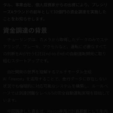
タル、事業会社、個人投資家からの出資により、プレシリ
ーズAラウンドの前半として30億円の資金調達を実施した
ことをお知らせします。
資金調達の背景
チューリングは、カメラから取得したデータのみでステ
アリング、ブレーキ、アクセルなど、運転に必要なすべて
の判断をAIが行うE2E(End-to-End)の自動運転開発に取り
組むスタートアップです。
自社開発の世界を理解するマルチモーダル生成
AI「Heron」を活用することで、走行データに存在しない
状況でも倫理的に対応可能なシステムを構築し、ルールベ
ースでは到達困難なレベル5の完全自動運転実現を目指して
います。
今回調達した資金は、Heron専用の計算基盤として年内