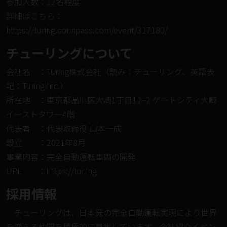
参加人数：12名程度
詳細はこちら：
https://turing.connpass.com/event/317180/
チューリングについて
会社名 ：Turing株式会社（読み：チューリング、英語表
記：Turing Inc.）
所在地 ：東京都品川区大崎1丁目11−2 ゲートシティ大崎
イーストタワー4階
代表者 ：代表取締役 ⼭本⼀成
設⽴ ：2021年8⽉
事業内容：完全自動運転車両の開発
URL ：
https://tur.ing
採⽤情報
チューリングは、日本発の完全自動運転実現により世界
を変える仲間を積極的に募集しています。会社紹介イベン