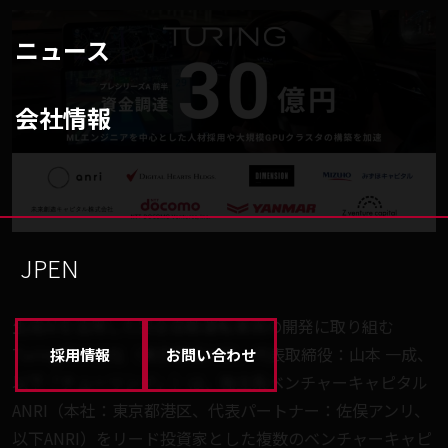
ニュース
会社情報
JP
EN
生成AIを活用した完全自動運転車両の開発に取り組む
Turing株式会社（東京都品川区、代表取締役：山本 一成、
採用情報
お問い合わせ
以下「チューリング」）は、独立系ベンチャーキャピタル
ANRI（本社：東京都港区、代表パートナー：佐俣アンリ、
以下ANRI）をリード投資家とした複数のベンチャーキャピ