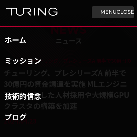
本文へ移動
ホーム
MENU
CLOSE
NEWS
ホーム
ニュース
ミッション
チューリング株式会社
/
ニュース
/
チューリング、プレシリーズA 前半で30億円の
チューリング、プレシリーズA 前半で
30億円の資金調達を実施 MLエンジニ
アを中心とした人材採用や大規模GPU
技術的信念
クラスタの構築を加速
ブログ
2024.04.23