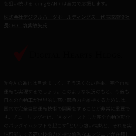
を狙い続けるTuringをANRIは全力で応援します。
株式会社デジタルハーツホールディングス 代表取締役社
長CEO 筑紫敏矢氏
昨今AIの進化は目覚ましく、そう遠くない将来、完全自動
運転も実現するでしょう。このような状況のもと、今後も
日本の自動車が世界的に高い競争力を維持するためには、
国内で完全自動運転技術の開発をすることが非常に重要で
す。チューリング社は、“AIをベースとした完全自動運転化
のパラダイムシフトを起こす”という熱い情熱と、それを実
現可能にする高い技術力を持つ優秀なエンジニアが在籍し