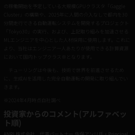
の稼働開始を予定している大規模GPUクラスタ「Gaggle
Cluster」の構築や、2025年に人間の介入なしで都内を30
分間走行できる自動運転システムを開発するプロジェクト
「Tokyo30」の実行、および、上記取り組みを加速させる
MLエンジニアを中心とした人材採用に使用します。これに
より、当社はエンジニア一人あたりが使用できる計算資源
において国内トップクラス※となります。
チューリングは今後も、技術で世界を前進させるため
に、生成AIを活用した完全自動運転の開発に取り組んでい
きます。
※2024年4月時点自社調べ
投資家からのコメント(アルファベッ
ト順)
ANRI 株式会社 代表パートナー 佐俣アンリ氏・Principal