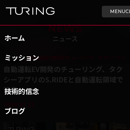
本文へ移動
ホーム
MENU
C
NEWS
ホーム
ニュース
ミッション
チューリング株式会社
/
ニュース
/
自動運転EV開発のチューリング、タクシーアプリの
自動運転EV開発のチューリング、タク
シーアプリのS.RIDEと自動運転領域で
協業
技術的信念
2024.03.21
ブログ