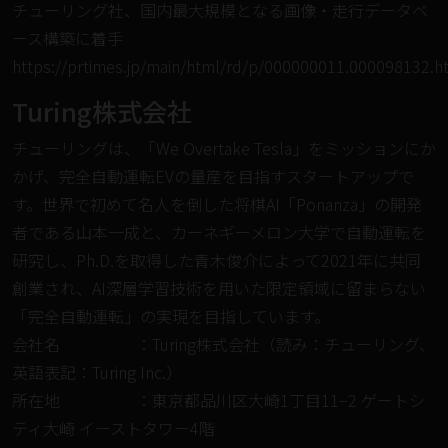
チューリング社、国内最大規模となる画像・走行データベ
ース構築に着手
https://prtimes.jp/main/html/rd/p/000000011.000098132.h
Turing株式会社
チューリングは、「We Overtake Tesla」をミッションにか
かげ、完全⾃動運転EVの量産を⽬指すスタートアップで
す。世界で初めて名人を倒した将棋AI「Ponanza」の開発
者である⼭本⼀成と、カーネギーメロン⼤学で自動運転を
研究し、Ph.D.を取得した⻘⽊俊介によって2021年に共同
創業され、AI深層学習技術を⽤いた限定領域に留まらない
「完全自動運転」の実現を目指しています。
会社名 ：Turing株式会社（読み：チューリング、
英語表記：Turing Inc.）
所在地 ：東京都品川区大崎1丁目11−2 ゲートシ
ティ大崎 イーストタワー4階