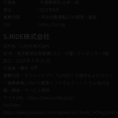
代表者 ：代表取締役 ⼭本⼀成
設⽴ ：2021年8⽉
事業内容 ：完全自動運転EVの開発・製造
URL ：
https://tur.ing
S.RIDE株式会社
会社名：S.RIDE株式会社
住 所：東京都港区東新橋1-5-2 汐留シティセンター5階
設立：2018 年 5 月 31 日
代表者：橋本 洋平
事業内容：タクシーアプリ「S.RIDE」の提供およびタクシ
ー事業者等に向けた配車ソフトウェア・シス テム他の企
画・開発・サービス提供
サイトURL：
https://www.sride.jp/jp/
YouTube：
https://www.youtube.com/channel/UC7Pwhc_HOfiqZzmbA