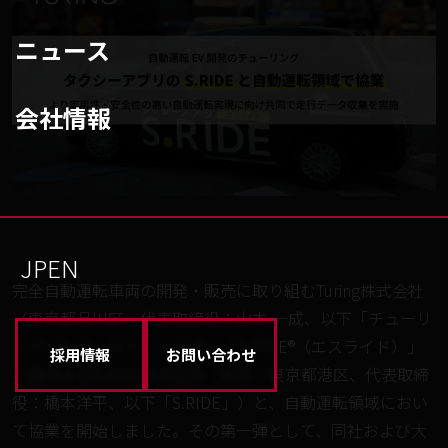
ニュース
会社情報
JP
EN
完全自動運転車両の開発・販売に取り組むTuring株式会社
（東京都品川区、代表取締役：山本 一成、以下「チューリ
ング」）は、タクシーアプリ 「S.RIDE®（エスライド）」
採用情報
お問い合わせ
を提供するS.RIDE株式会社（本社：東京都港区、代表取締
役：橋本洋平、以下「S.RIDE」）と、自動運転領域におい
て協業を開始しました。その第一弾として、同社および大