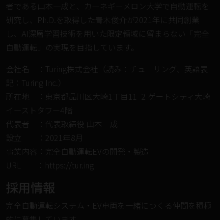
者である⼭本⼀成と、カーネギーメロン⼤学で自動運転を
研究し、Ph.D.を取得した⻘⽊俊介が2021年に共同創業
し、AI深層学習技術を⽤いた限定領域に留まらない「完全
自動運転」の実現を目指しています。
会社名 ：Turing株式会社（読み：チューリング、英語表
記：Turing Inc.）
所在地 ：東京都品川区大崎1丁目11−2 ゲートシティ大崎
イーストタワー4階
代表者 ：代表取締役 ⼭本⼀成
設⽴ ：2021年8⽉
事業内容：完全自動運転EVの開発・製造
URL ：
https://tur.ing
採⽤情報
完全⾃動運転システム・EV⾞両を⼀緒につくる仲間を積極
的に募集しています。