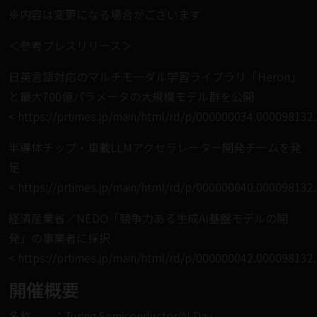
※内容は変更になる場合がございます
＜参考プレスリリース＞
日英言語対応のマルチモーダル学習ライブラリ「Heron」
と最大700億パラメータの大規模モデル群を公開
<
https://prtimes.jp/main/html/rd/p/000000034.000098132
半導体チップ・車載LLMアクセラレーター開発チームを発
足
<
https://prtimes.jp/main/html/rd/p/000000040.000098132
経済産業省／NEDO「競争力ある生成AI基盤モデルの開
発」の事業者に採択
<
https://prtimes.jp/main/html/rd/p/000000042.000098132
開催概要
名称 ：Turing Semiconductor/AI Day