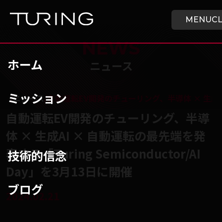
本文へ移動
ホーム
MENU
C
NEWS
ホーム
ニュース
ミッション
チューリング株式会社
/
ニュース
/
自動運転EV開発のチューリング、半導体 × 生成AI ×
自動運転EV開発のチューリング、半導
体 × 生成AI × 自動運転の最先端を発
表する「Turing Semiconductor/AI
技術的信念
Day」を3月13日に開催
ブログ
2024.02.21