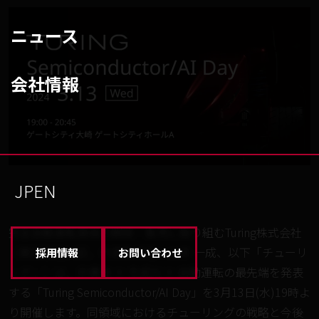
ニュース
会社情報
JP
EN
完全自動運転車両の開発・販売に取り組むTuring株式会社
（東京都品川区、代表取締役：山本 一成、以下「チューリ
採用情報
お問い合わせ
ング」）は、半導体 × 生成AI × 自動運転の最先端を発表
する「Turing Semiconductor/AI Day」を3月13日(水)19時よ
り開催します。同領域におけるチューリングの戦略と今後