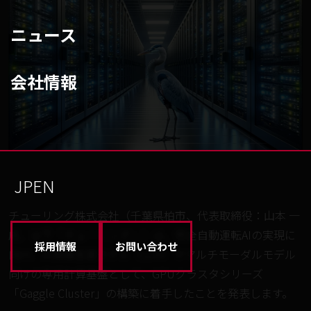
ニュース
会社情報
JP
EN
チューリング株式会社（千葉県柏市、代表取締役：山本 一
成、以下「チューリング」）は、完全自動運転AIの実現に
採用情報
お問い合わせ
向け、大規模言語モデル（LLM）やマルチモーダルモデル
向けの専用計算基盤として、GPUクラスタシリーズ
「Gaggle Cluster」の構築に着手したことを発表します。