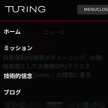
本文へ移動
ホーム
MENU
CLOS
NEWS
ホーム
ニュース
ミッション
チューリング株式会社
/
ニュース
/
自動運転EV開発のチューリング、AI開発基盤として大
自動運転EV開発のチューリング、AI開
発基盤として大規模GPUクラスタ
「Gaggle Cluster」の構築に着手
技術的信念
2023.11.22
ブログ