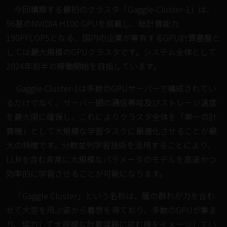
今回構築する最初のクラスタ「Gaggle-Cluster-1」は、
96基のNVIDIA H100 GPUを搭載し、総計算能力
190PFLOPSとなる、国内の企業が専有するGPU計算基盤と
しては最大規模のGPUクラスタです。システム全体として
2024年前半の稼働開始を目指しています。
Gaggle-Cluster-1は多数のGPUサーバーで構成されてい
るだけでなく、サーバー間の通信帯域及びストレージ速度
を最大限に確保し、これによりクラスタ全体を「単一の計
算機」として大規模な学習タスクに最適化させることが最
大の特徴です。分散並列学習技術を活用することにより、
LLMを含む非常に大規模なパラメータのモデルを高速かつ
効率的に学習させることが可能になります。
「Gaggle Cluster」という名称は、雁の群れが力を合わ
せて大空を飛ぶ姿から着想を得ており、多数のGPUが集ま
り、協力して大規模な計算課題に挑む様をイメージしてい