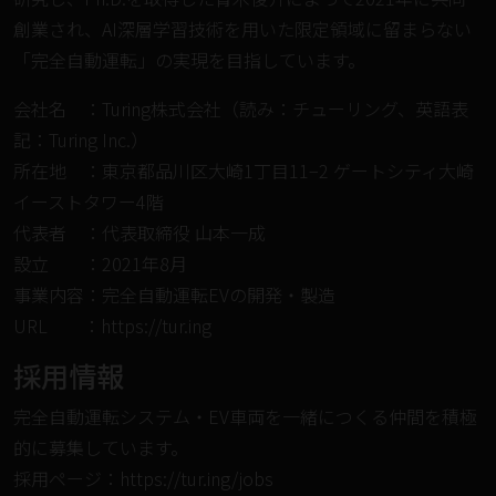
創業され、AI深層学習技術を⽤いた限定領域に留まらない
「完全自動運転」の実現を目指しています。
会社名 ：Turing株式会社（読み：チューリング、英語表
記：Turing Inc.）
所在地 ：東京都品川区大崎1丁目11−2 ゲートシティ大崎
イーストタワー4階
代表者 ：代表取締役 ⼭本⼀成
設⽴ ：2021年8⽉
事業内容：完全自動運転EVの開発・製造
URL ：
https://tur.ing
採⽤情報
完全⾃動運転システム・EV⾞両を⼀緒につくる仲間を積極
的に募集しています。
採⽤ページ：
https://tur.ing/jobs