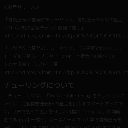
＜参考リリース＞
「自動運転EV開発のチューリング、自動運転のための国産
LLM（大規模言語モデル）開発に着手」
https://prtimes.jp/main/html/rd/p/000000024.000098132.h
「自動運転EV開発のチューリング、日英言語対応のマルチ
モーダル学習ライブラリ「Heron」と最大700億パラメー
タの大規模モデル群を公開」
https://prtimes.jp/main/html/rd/p/000000034.000098132.h
チューリングについて
チューリングは、「We Overtake Tesla」をミッションに
かかげ、完全⾃動運転EVの量産を⽬指すスタートアップで
す。世界で初めて名人を倒した将棋AI「Ponanza」の開発
者である⼭本⼀成と、カーネギーメロン⼤学で自動運転を
研究し、Ph.D.を取得した⻘⽊俊介によって2021年に共同