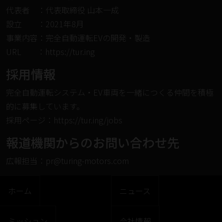
代表者 ：代表取締役 ⼭本⼀成
設⽴ ：2021年8⽉
事業内容：完全自動運転EVの開発・製造
URL ：
https://tur.ing
採⽤情報
完全⾃動運転システム・EV⾞両を⼀緒につくる仲間を積極
的に募集しています。
採⽤ページ：
https://tur.ing/jobs
報道機関からのお問い合わせ先
広報担当：pr@turing-motors.com
ホーム
ニュース
ミッション
会社情報