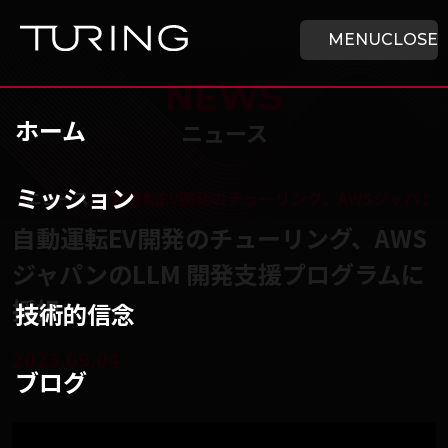
本文へ移動
ホーム
MENU
CLOSE
NEWS
ホーム
ニュース
ミッション
チューリング株式会社
/
ニュース
/
自動運転EV開発のチューリング、AWSジャパンの
自動運転EV開発のチューリング、AWS
ジャパンのLLM 開発支援プログラムに
採択
技術的信念
2023.09.04
ブログ