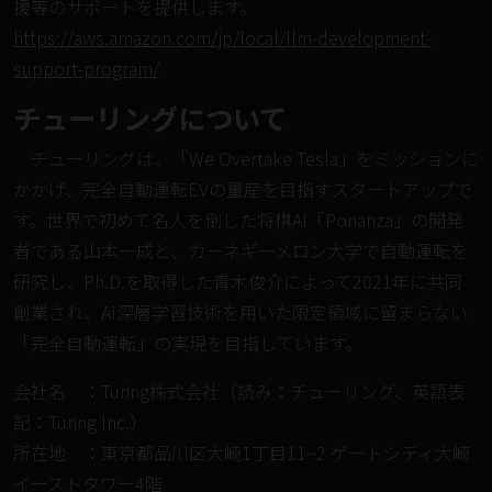
援等のサポートを提供します。
https://aws.amazon.com/jp/local/llm-development-
support-program/
チューリングについて
チューリングは、「We Overtake Tesla」をミッションに
かかげ、完全⾃動運転EVの量産を⽬指すスタートアップで
す。世界で初めて名人を倒した将棋AI「Ponanza」の開発
者である⼭本⼀成と、カーネギーメロン⼤学で自動運転を
研究し、Ph.D.を取得した⻘⽊俊介によって2021年に共同
創業され、AI深層学習技術を⽤いた限定領域に留まらない
「完全自動運転」の実現を目指しています。
会社名 ：Turing株式会社（読み：チューリング、英語表
記：Turing Inc.）
所在地 ：東京都品川区大崎1丁目11−2 ゲートシティ大崎
イーストタワー4階