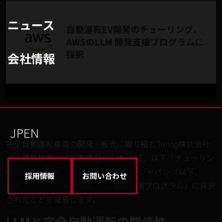
ニュース
会社情報
JP
EN
完全自動運転車両の開発・販売に取り組むTuring株式会社
（千葉県柏市、代表取締役：山本 一成、以下「チューリン
グ」）は、アマゾン ウェブ サービス ジャパン（以下、
採用情報
お問い合わせ
AWSジャパン）の「AWS LLM 開発支援プログラム」に採択
されたことを発表します。
LLMと完全自動運転の関係性