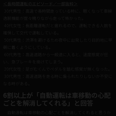
＜長時間運転のエピソード／一部抜粋＞
30代男性：高速で長時間走っている時に、眠くなって車線
逸脱機能が度々鳴りながら走って怖かった。
40代女性：長距離運転だと疲れるので、運転できる人数を
確保して交代で運転している。
50代男性：渋滞を避けるため夜中に出発したり目的地に早
朝に着くようにしている。
60代男性：高速道路から一般道に入ると、速度感覚が狂
い、急ブレーキを掛けてしまう。
20代女性：足がむくんでペダルを踏む感覚が無くなった。
30代男性：高速道路を走る時に煽られたりしないか不安に
なる時がある。
6割以上が「自動運転は車移動の心配
ごとを解消してくれる」と回答
自動運転は車移動の心配ごとを解消してくれると思うか