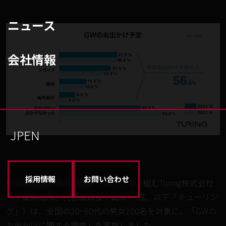
ニュース
会社情報
JP
EN
採用情報
お問い合わせ
完全自動運転車両の開発・販売に取り組むTuring株式会社
（千葉県柏市、代表取締役：山本 一成、以下「チューリン
グ」）は、全国の20~60代の男女200名を対象に、「GWの
お出かけに関する調査」を実施しました。