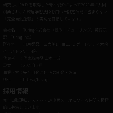
研究し、Ph.D.を取得した⻘⽊俊介によって2021年に共同
創業され、AI深層学習技術を⽤いた限定領域に留まらない
「完全自動運転」の実現を目指しています。
会社名 ：Turing株式会社（読み：チューリング、英語表
記：Turing Inc.）
所在地 ：東京都品川区大崎1丁目11−2 ゲートシティ大崎
イーストタワー4階
代表者 ：代表取締役 ⼭本⼀成
設⽴ ：2021年8⽉
事業内容：完全自動運転EVの開発・製造
URL ：
https://tur.ing
採⽤情報
完全⾃動運転システム・EV⾞両を⼀緒につくる仲間を積極
的に募集しています。