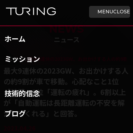
本文へ移動
ホーム
MENU
CLOSE
NEWS
ホーム
ニュース
ミッション
チューリング株式会社
/
ニュース
/
最大9連休の2023GW、お出かけする人の約9
最大9連休の2023GW、お出かけする人
の約9割が車で移動。心配なこと1位
「渋滞」2位「運転の疲れ」。6割以上
技術的信念
が「自動運転は長距離運転の不安を解
ブログ
消してくれる」と回答。
2023.04.26