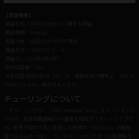
【調査概要】
調査名称：GWのお出かけに関する調査
調査機関：Freeasy
調査対象：全国の20~60代の男女
調査方法： Webアンケート
調査日：2023年4月18日
有効回答数：200
※各回答項目の割合（％）は、端数処理の関係上、合計が
100%にならない場合があります。
チューリングについて
チューリングは、「We Overtake Tesla」をミッションに
かかげ、完全⾃動運転EVの量産を⽬指すスタートアップで
す。世界で初めて名人を倒した将棋AI「Ponanza」の開発
者である⼭本⼀成と、カーネギーメロン⼤学で自動運転を