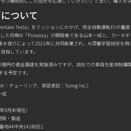
「ぜひ継続的にこの会社を応援していきたい」と思い、購入を
グについて
vertake Tesla」をミッションにかかげ、完全⾃動運転EVの
した将棋AI「Ponanza」の開発者である⼭本⼀成と、カーネ
た⻘⽊俊介によって2021年に共同創業され、AI深層学習技術を
を目指しています。
0億円の資金調達を実施済みですが、自社での車両生産体制構築
する予定です。
み：チューリング、英語表記：Turing Inc.）
⼀成
22年9⽉末現在）
開発・製造
地44中央141街区1