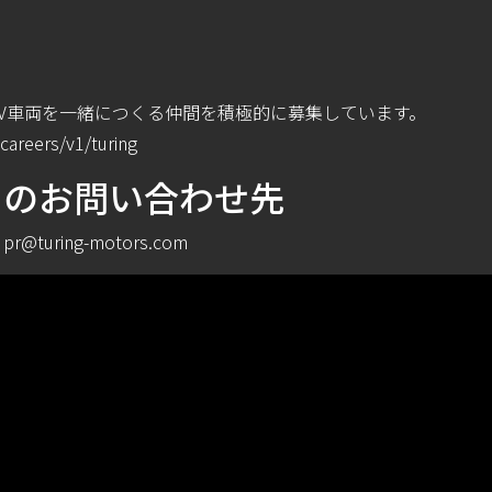
V⾞両を⼀緒につくる仲間を積極的に募集しています。
.careers/v1/turing
らのお問い合わせ先
uring-motors.com