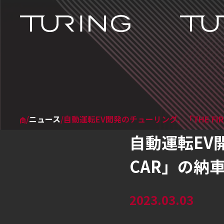
本文へ移動
ホーム
チューリング株式会社
/
ニュース
/
自動運転EV開発のチューリング、「THE FIRS
自動運転EV開
CAR」の納
2023.03.03