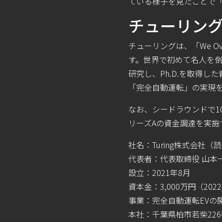
ている様子を見たことで
チューリン
チューリングは、「We O
す。世界で初めて名人を倒
研究し、Ph.D.を取得し
「完全自動運転」の実現
なお、シードラウンドで1
リーズAの資金調達を実施
社名：Turing株式会社（読
代表者：代表取締役 ⼭本
設⽴：2021年8⽉
資本⾦：3,000万円（20
事業：完全自動運転EVの
本社：千葉県柏市若柴226番