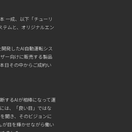
山本 一成、以下「チューリ
システムと、オリジナルエン
が自社開発したAI自動運転シス
ーザー向けに販売する製品
、本日その中からご成約い
を判断するAIが相棒になって運
めには、「良い目」ではな
話を聞き、そのビジョンに
皆さんが目を輝かせながら働い