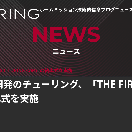
ホーム
ミッション
技術的信念
ブログ
ニュー
NEWS
ニュース
T TURING CAR」の納車式を実施
発のチューリング、「THE FIRS
車式を実施