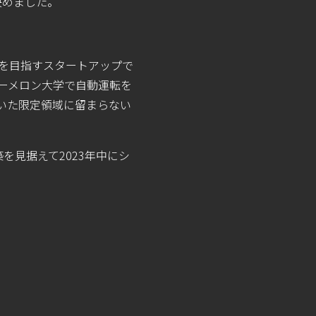
決めました。
量産を⽬指すスタートアップで
ギーメロン⼤学で自動運転を
⽤いた限定領域に留まらない
を見据えて2023年中にシ