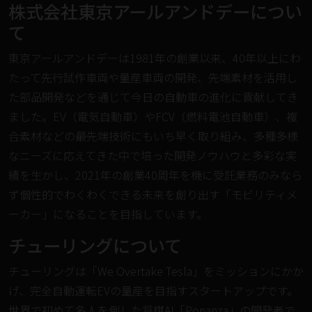
︎株式会社東京アールアンドデーについ
て
東京アールアンドデーは1981年の創業以来、40年以上にわ
たって先行試作車両や量産車両の開発、先端素材を活用し
た部品開発などを通じて今日の自動車の進化に貢献してき
ました。EV（電気自動車）やFCV（燃料電池自動車）、複
合素材などの最先端技術にもいち早く取り組み、多種多様
なニーズに応えてきた中で培った開発ノウハウと多彩な実
績を生かし、2021年の創業40周年を機に受託業務のみなら
ず個性的でわくわくできる未来を創り出す「モビリティメ
ーカー」になることを目指しています。
︎チューリングについて
チューリングは「We Overtake Tesla」をミッションにかか
げ、完全⾃動運転EVの量産を⽬指すスタートアップです。
世界で初めて名人を倒した将棋AI「Ponanza」の開発者で