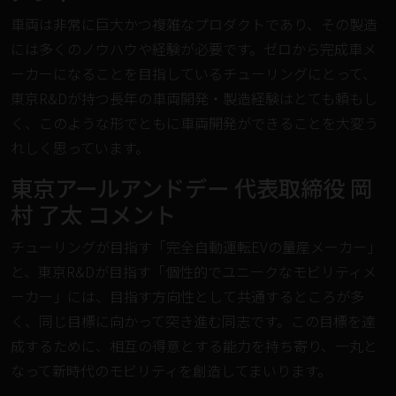
車両は非常に巨大かつ複雑なプロダクトであり、その製造
には多くのノウハウや経験が必要です。ゼロから完成車メ
ーカーになることを目指しているチューリングにとって、
東京R&Dが持つ長年の車両開発・製造経験はとても頼もし
く、このような形でともに車両開発ができることを大変う
れしく思っています。
︎東京アールアンドデー 代表取締役 岡
村 了太 コメント
チューリングが目指す「完全自動運転EVの量産メーカー」
と、東京R&Dが目指す「個性的でユニークなモビリティメ
ーカー」には、目指す方向性として共通するところが多
く、同じ目標に向かって突き進む同志です。この目標を達
成するために、相互の得意とする能力を持ち寄り、一丸と
なって新時代のモビリティを創造してまいります。