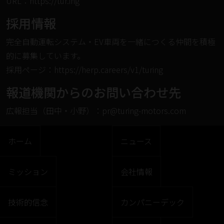
URL：
https://tur.ing
︎採⽤情報
完全⾃動運転システム・EV⾞両を⼀緒につくる仲間を積極
的に募集しています。
採⽤ページ：
https://herp.careers/v1/turing
︎報道機関からのお問い合わせ先
広報担当（田中・小野）：pr@turing-motors.com
ホーム
ニュース
ミッション
会社情報
技術的信念
カンパニーデック