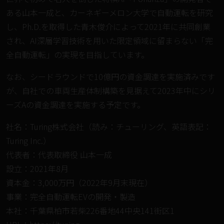
ある⼭本⼀成と、カーネギーメロン⼤学で自動運転を研究
し、Ph.D.を取得した⻘⽊俊介によって2021年に共同創業
され、AI深層学習技術を⽤いた限定領域に留まらない「完
全自動運転」の実現を目指しています。
なお、シードラウンドで10億円の資金調達を実施済みです
が、自社での車両生産体制構築を見据えて2023年中にシリ
ーズAの資金調達を実施する予定です。
社名：Turing株式会社（読み：チューリング、英語表記：
Turing Inc.）
代表者：代表取締役 ⼭本⼀成
設⽴：2021年8⽉
資本⾦：3,000万円（2022年9⽉末現在）
事業：完全自動運転EVの開発・製造
本社：千葉県柏市若柴226番地44中央141街区1