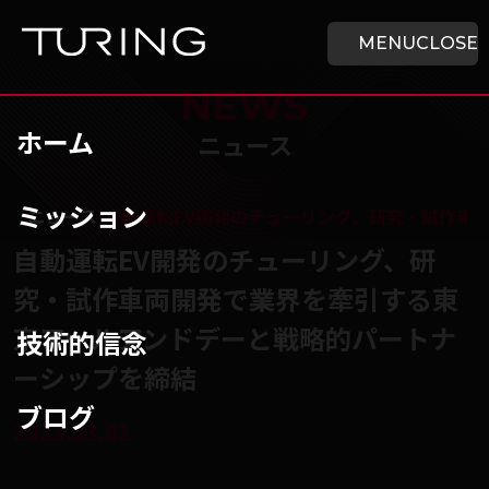
本文へ移動
ホーム
MENU
CLOSE
NEWS
ホーム
ニュース
ミッション
チューリング株式会社
/
ニュース
/
自動運転EV開発のチューリング、研究・試作車
自動運転EV開発のチューリング、研
究・試作車両開発で業界を牽引する東
京アールアンドデーと戦略的パートナ
技術的信念
ーシップを締結
ブログ
2023.03.01