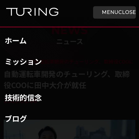
本文へ移動
ホーム
MENU
CLOSE
NEWS
ホーム
ニュース
ミッション
チューリング株式会社
/
ニュース
/
自動運転車開発のチューリング、取締役COOに
自動運転車開発のチューリング、取締
役COOに⽥中⼤介が就任
技術的信念
2023.01.06
ブログ