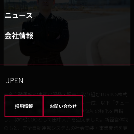
ニュース
会社情報
JP
EN
完全自動運転EV車両の開発・販売に取り組むTURING株式
会社（千葉県柏市、代表取締役：山本 一成、以下「チュー
採用情報
お問い合わせ
リング」）は、事業開発体制及び経営体制の強化を目指
し、取締役COOとして田中大介を迎えました。新経営体制
のもと、完全自動運転システムの社会実装・事業開発を更