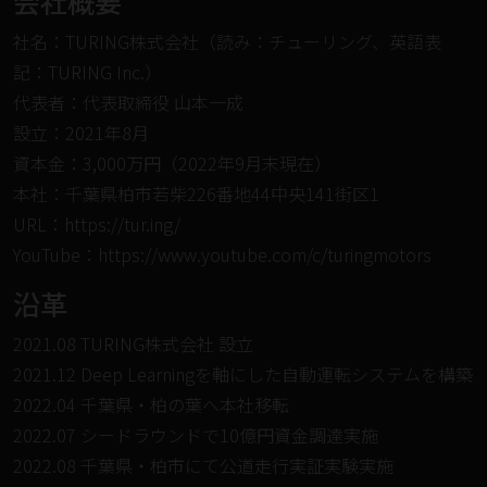
会社概要
社名：TURING株式会社（読み：チューリング、英語表
記：TURING Inc.）
代表者：代表取締役 ⼭本⼀成
設⽴：2021年8⽉
資本⾦：3,000万円（2022年9⽉末現在）
本社：千葉県柏市若柴226番地44中央141街区1
URL：
https://tur.ing/
YouTube：
https://www.youtube.com/c/turingmotors
沿⾰
2021.08 TURING株式会社 設⽴
2021.12 Deep Learningを軸にした⾃動運転システムを構築
2022.04 千葉県・柏の葉へ本社移転
2022.07 シードラウンドで10億円資⾦調達実施
2022.08 千葉県・柏市にて公道⾛⾏実証実験実施