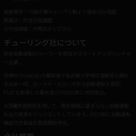
実施場所：TX柏の葉キャンパス駅より徒歩10分程度
開催日：別途日程調整
その他詳細：お問合せください
チューリング社について
完全⾃動運転EVメーカーを⽬指すスタートアップベンチャ
ー企業。
将棋AI｢Ponanza｣の開発者で名古屋⼤学特任准教授も務め
る⼭本⼀成、カーネギーメロン⼤学で自動運転を研究、
Ph.D.を取得した⻘⽊俊介が2021年に共同設⽴。
AI深層学習技術を⽤いて、限定領域に留まらない⾃動運転
社会の実現をミッションとしています。2025年に自動運転
機能付き車両を販売開始予定。