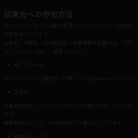
す。
試乗会への参加方法
チューリング社との協業を希望される法人に向けて招待制
で試乗会を行います。
会社名・役職名・担当者氏名・協業原案を記載の上、下記
メールアドレス宛にご連絡ください。
問い合わせ先
チューリング社広報担当（⼩野）：pr@turing-motors.com
注意点
試乗会参加は、チューリング社との協業を前提としたもの
です。
事業領域に応じて、NDA締結を行う場合がございます。
試乗会について