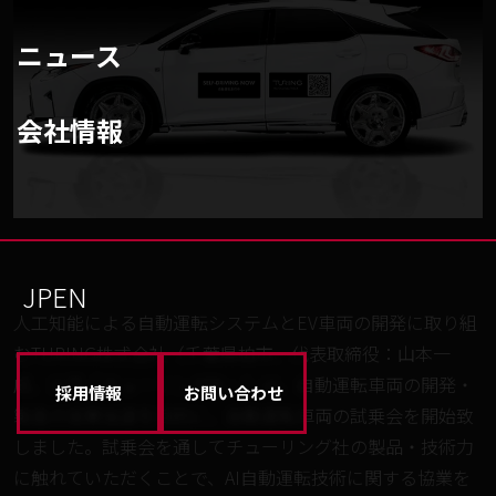
ニュース
会社情報
JP
EN
人工知能による自動運転システムとEV車両の開発に取り組
むTURING株式会社（千葉県柏市、代表取締役：山本一
成、以下「チューリング社」）は、自動運転車両の開発・
採用情報
お問い合わせ
製造の協業加速を目的に、自動運転車両の試乗会を開始致
しました。試乗会を通してチューリング社の製品・技術力
に触れていただくことで、AI自動運転技術に関する協業を