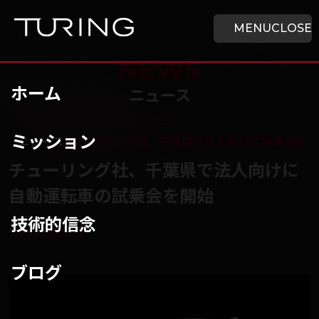
本文へ移動
ホーム
MENU
CLOSE
NEWS
ホーム
ニュース
ミッション
チューリング株式会社
/
ニュース
/
チューリング社、千葉県で法人向けに自動運転
チューリング社、千葉県で法人向けに
自動運転車の試乗会を開始
技術的信念
2022.10.31
ブログ