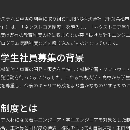
ステムと車両の開発に取り組むTURING株式会社（千葉県柏
」）は、「ネクストコア制度」を導入し、「ネクストコア学生社
制度は既存の教育制度の枠に収まらない突き抜けた学生エンジ
プログラム奨励制度などを盛り込んだものとなっています。
ア学生社員募集の背景
転機能付き車両の開発・販売を目指して機械学習・ソフトウェ
開発活動を行ってまいりました。これまでも大学・高専から学
性を尊重し、今後のキャリア形成をより豊かなものとするため
ア制度とは
コア人材になる若手エンジニア・学生エンジニアを対象とした
合、正社員と同程度の待遇・権限をもってAI自動運転・車両