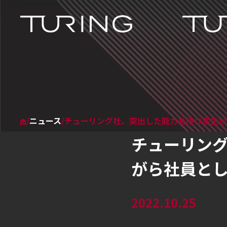
本文へ移動
ホーム
チューリング株式会社
/
ニュース
/
チューリング社、突出した能力を持つ学生
チューリン
がら社員と
2022.10.25