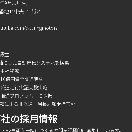
22年9⽉末現在）
地44中央141街区1
outube.com/c/turingmotors
社 設⽴
rningを軸にした⾃動運転システムを構築
葉へ本社移転
ドで10億円資⾦調達実施
にて公道⾛⾏実証実験実施
SBIR推進プログラム」に採択
自動運転による北海道一周長距離走行実施
グ社の採⽤情報
・EV⾞両を⼀緒につくる仲間を積極的に募集しています。