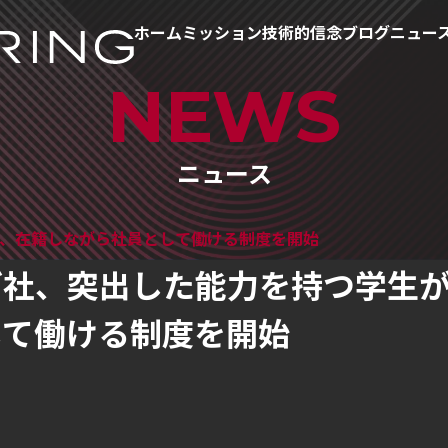
ホーム
ミッション
技術的信念
ブログ
ニュー
NEWS
ニュース
が、在籍しながら社員として働ける制度を開始
グ社、突出した能力を持つ学生
して働ける制度を開始