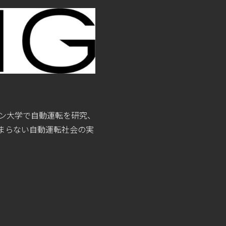
メロン⼤学で自動運転を研究、
留まらない⾃動運転社会の実