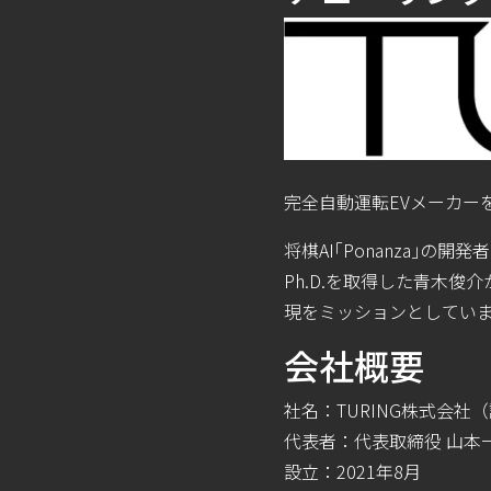
完全⾃動運転EVメーカー
将棋AI｢Ponanza｣
Ph.D.を取得した⻘⽊俊
現をミッションとしていま
会社概要
社名：TURING株式会社（
代表者：代表取締役 ⼭本
設⽴：2021年8⽉