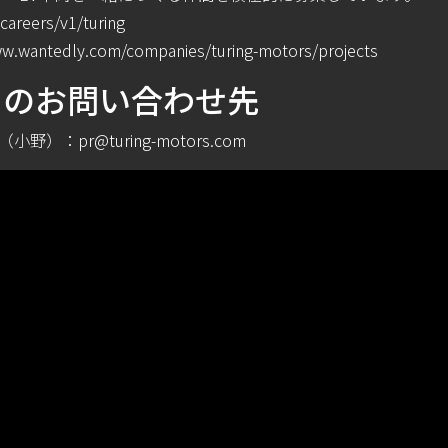
.careers/v1/turing
ww.wantedly.com/companies/turing-motors/projects
らのお問い合わせ先
野）：pr@turing-motors.com