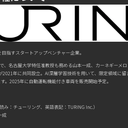
を⽬指すスタートアップベンチャー企業。
の開発者で、名古屋⼤学特任准教授も務める⼭本⼀成、カーネギー
介が2021年に共同設⽴。AI深層学習技術を⽤いて、限定領域に
す。2025年に自動運転機能付き車両を販売開始予定。
読み：チューリング、英語表記：TURING Inc.）
⼀成