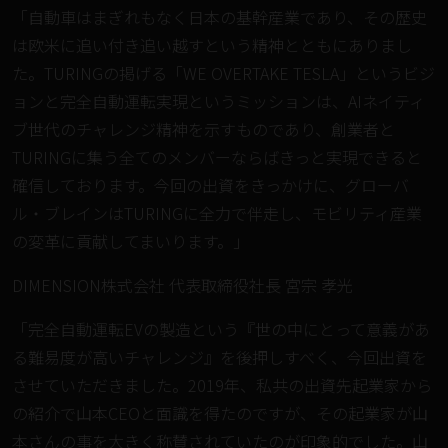
「自動車はまぎれもなく日本の基幹産業であり、その歴史
は欧米に追い付き追い越すという精神とともにありまし
た。TURINGの掲げる「WE OVERTAKE TESLA」というビジ
ョンと完全自動運転実現というミッションは、AIネイティ
ブ世代のチャレンジ精神を示すものであり、創業者と
TURINGに集う全てのメンバーならばきっと実現できると
確信しております。今回の出資をきっかけに、グローバ
ル・ブレインはTURINGに全力で伴走し、モビリティ産業
の変革に貢献してまいります。」
DIMENSION株式会社 代表取締役社長 宮宗 孝光
「完全自動運転EVの製造という『世の中にとって意義があ
る難易度が高いチャレンジ』を後押しすべく、今回出資を
させていただきました。2019年、私共の出資先起業家から
の紹介で山本CEOと面識を得たのですが、その起業家が山
本さんの事を大きく称賛されていたのが印象的でした。山