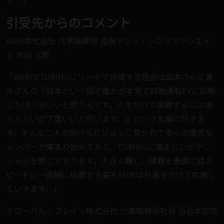
引受先からのコメント
ANRI株式会社 代表取締役 佐俣アンリ・シニアアソシエイ
ト 丸山 太郎
「ANRIがTURINGにリードで投資する理由は山本さんと青
木さんの『日本という国で誰かが本気で自動運転EVに挑戦
したほうがいいと思うんです。人生かけて挑戦するには僕
らくらいが丁度いいと思います。』という言葉に尽きま
す。そんな二人の掲げるビジョンに惹かれて多くの優秀な
メンバーが集まり始めており、TURINGに凄まじいポテン
シャルを感じております。大きく難しい課題を愚直に猛ス
ピードに一直線に挑戦する姿をANRIは社運をかけて応援し
ていきます。」
グローバル・ブレイン株式会社 代表取締役社長 百合本安彦