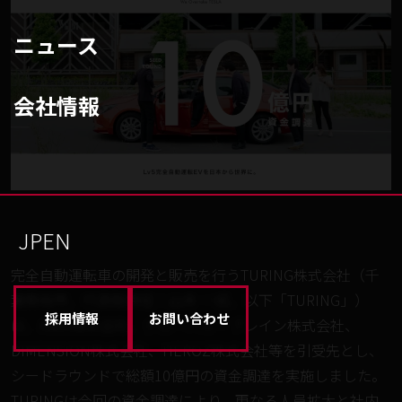
ニュース
会社情報
JP
EN
完全自動運転車の開発と販売を行うTURING株式会社（千
葉県柏市、代表取締役：山本 一成、以下「TURING」）
採用情報
お問い合わせ
は、ANRI株式会社、グローバル・ブレイン株式会社、
DIMENSION株式会社、HEROZ株式会社等を引受先とし、
シードラウンドで総額10億円の資金調達を実施しました。
TURINGは今回の資金調達により、更なる人員拡大と社内