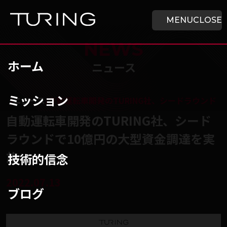
本文へ移動
ホーム
MENU
CLOSE
NEWS
ホーム
ニュース
ミッション
チューリング株式会社
/
ニュース
/
自動運転車開発のTURING社、シードラウンド
自動運転車開発のTURING社、シード
ラウンドで10億円の大型資金調達を実
施
技術的信念
2022.07.13
ブログ